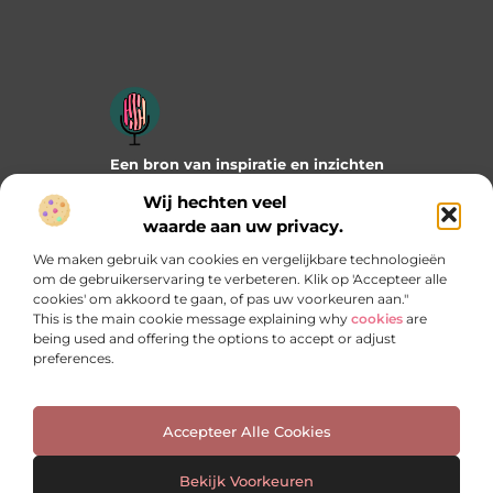
Een bron van inspiratie en inzichten
Duik in onze blogs en artikelen en ontdek frisse ideeën,
Wij hechten veel
praktische tips en verrassende invalshoeken die je verder
waarde aan uw privacy.
helpen. Laat je inspireren door wat mogelijk is!
We maken gebruik van cookies en vergelijkbare technologieën
Bericht categorie
om de gebruikerservaring te verbeteren. Klik op 'Accepteer alle
cookies' om akkoord te gaan, of pas uw voorkeuren aan."
This is the main cookie message explaining why
cookies
are
being used and offering the options to accept or adjust
preferences.
Onze informatie
Manieren om geld te verdienen met jouw website: welke past het best bij jou?
Accepteer Alle Cookies
Bekijk Voorkeuren
Website index
Cookiebeleid (EU)