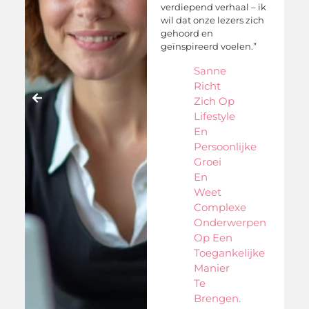
verdiepend verhaal – ik
wil dat onze lezers zich
gehoord en
geïnspireerd voelen.”
Sanne
Richt
n
Zich Op
Lifestyle
En
Persoonlijke
Groei
En
Weet
Complexe
Onderwerpen
Op Een
Toegankelijke
Manier
Te
Brengen.