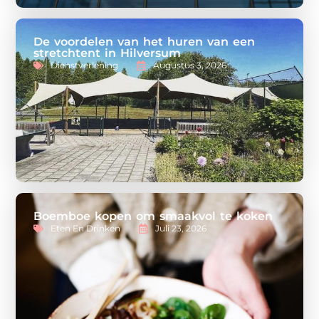
De voordelen van het huren van een
stretchtent in Hilversum
Dienstverlening
Augustus 3, 2026
Boemboe kopen om smaakvol te koken
Eten En Drinken
Juli 23, 2026