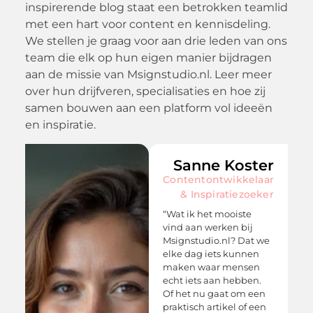
inspirerende blog staat een betrokken teamlid
met een hart voor content en kennisdeling.
We stellen je graag voor aan drie leden van ons
team die elk op hun eigen manier bijdragen
aan de missie van Msignstudio.nl. Leer meer
over hun drijfveren, specialisaties en hoe zij
samen bouwen aan een platform vol ideeën
en inspiratie.
i
Sanne Koster
&
Contentontwikkelaar
r
& Inspiratiezoeker
n
“Wat ik het mooiste
vind aan werken bij
Msignstudio.nl? Dat we
elke dag iets kunnen
maken waar mensen
echt iets aan hebben.
r
Of het nu gaat om een
praktisch artikel of een