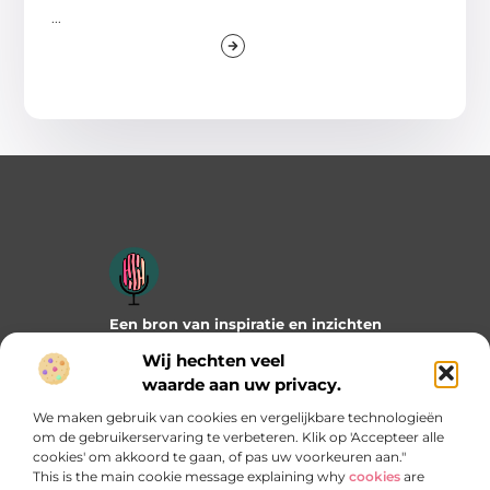
...
Een bron van inspiratie en inzichten
Duik in onze blogs en artikelen en ontdek frisse ideeën,
Wij hechten veel
praktische tips en verrassende invalshoeken die je verder
waarde aan uw privacy.
helpen. Laat je inspireren door wat mogelijk is!
We maken gebruik van cookies en vergelijkbare technologieën
Bericht categorie
om de gebruikerservaring te verbeteren. Klik op 'Accepteer alle
cookies' om akkoord te gaan, of pas uw voorkeuren aan."
This is the main cookie message explaining why
cookies
are