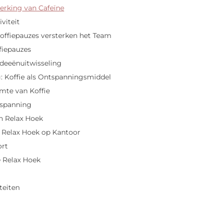
rking van Cafeïne
viteit
 Koffiepauzes versterken het Team
fiepauzes
Ideeënuitwisseling
g: Koffie als Ontspanningsmiddel
mte van Koffie
spanning
en Relax Hoek
 Relax Hoek op Kantoor
ort
e Relax Hoek
teiten