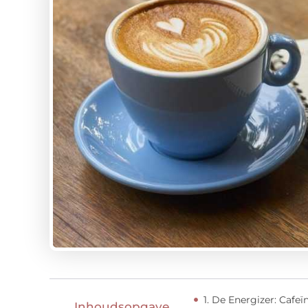
1. De Energizer: Cafeï
Inhoudsopgave