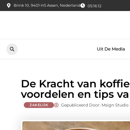
Brink 10, 9401 HS Assen, Nederland
05:16:13
Uit De Media
De Kracht van koffi
voordelen en tips v
Gepubliceerd Door: Msign Studio
ZAKELIJK