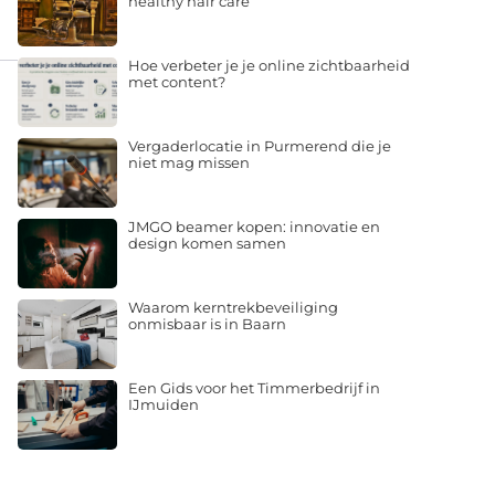
healthy hair care
Hoe verbeter je je online zichtbaarheid
met content?
Vergaderlocatie in Purmerend die je
niet mag missen
JMGO beamer kopen: innovatie en
design komen samen
Waarom kerntrekbeveiliging
onmisbaar is in Baarn
Een Gids voor het Timmerbedrijf in
IJmuiden