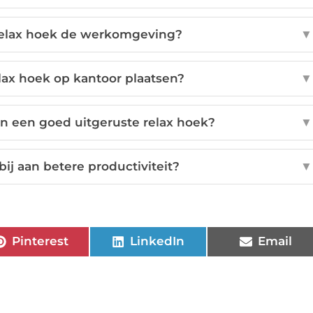
relax hoek de werkomgeving?
▼
lax hoek op kantoor plaatsen?
▼
n een goed uitgeruste relax hoek?
▼
bij aan betere productiviteit?
▼
Pinterest
LinkedIn
Email