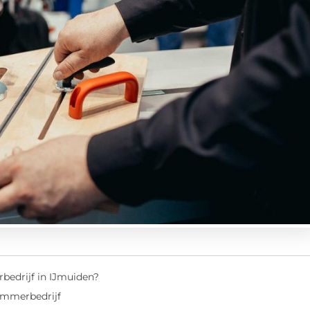
edrijf in IJmuiden?
immerbedrijf