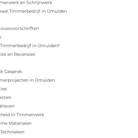
mmerwerk en Schrijnwerk
kaal Timmerbedrijf in IJmuiden
Bouwvoorschriften
k
 Timmerbedrijf in IJmuiden?
ies en Recensies
jk Gesprek
merprojecten in IJmuiden
ties
ecten
atieven
heid in Timmerwerk
ame Materialen
 Technieken