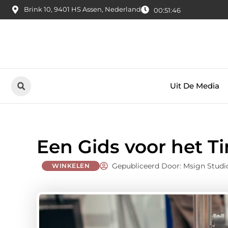
Brink 10, 9401 HS Assen, Nederland
00:51:47
Uit De Media
Een Gids voor het T
Gepubliceerd Door: Msign Studi
WINKELEN