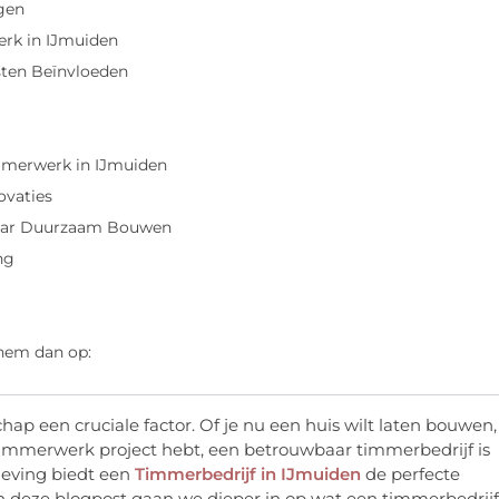
ngen
rk in IJmuiden
sten Beïnvloeden
merwerk in IJmuiden
ovaties
aar Duurzaam Bouwen
ng
 hem dan op:
ap een cruciale factor. Of je nu een huis wilt laten bouwen,
timmerwerk project hebt, een betrouwbaar timmerbedrijf is
eving biedt een
Timmerbedrijf in IJmuiden
de perfecte
In deze blogpost gaan we dieper in op wat een timmerbedrijf