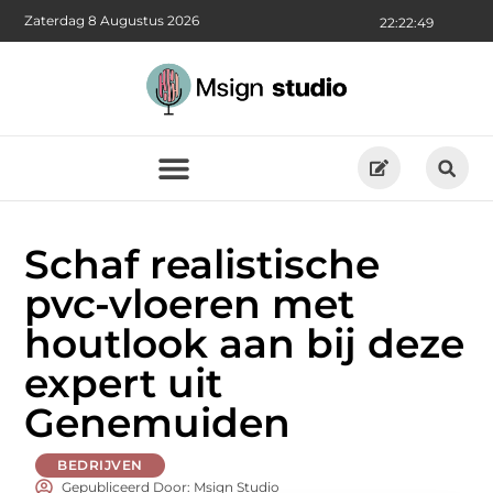
Zaterdag 8 Augustus 2026
22:22:51
Schaf realistische
pvc-vloeren met
houtlook aan bij deze
expert uit
Genemuiden
BEDRIJVEN
Gepubliceerd Door: Msign Studio