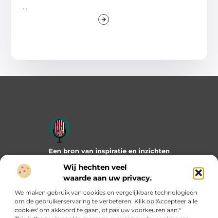
...
Een bron van inspiratie en inzichten
Duik in onze blogs en artikelen en ontdek frisse ideeën,
Wij hechten veel
praktische tips en verrassende invalshoeken die je verder
waarde aan uw privacy.
helpen. Laat je inspireren door wat mogelijk is!
We maken gebruik van cookies en vergelijkbare technologieën
Bericht categorie
om de gebruikerservaring te verbeteren. Klik op 'Accepteer alle
cookies' om akkoord te gaan, of pas uw voorkeuren aan."