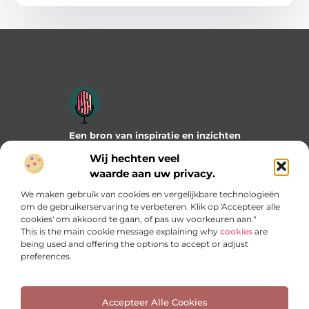
Een bron van inspiratie en inzichten
Duik in onze blogs en artikelen en ontdek frisse ideeën,
Wij hechten veel
praktische tips en verrassende invalshoeken die je verder
waarde aan uw privacy.
helpen. Laat je inspireren door wat mogelijk is!
We maken gebruik van cookies en vergelijkbare technologieën
Bericht categorie
om de gebruikerservaring te verbeteren. Klik op 'Accepteer alle
cookies' om akkoord te gaan, of pas uw voorkeuren aan."
This is the main cookie message explaining why
cookies
are
being used and offering the options to accept or adjust
preferences.
Onze informatie
Manieren om geld te verdienen met jouw website: welke past het best bij jou?
Accepteer Alle Cookies