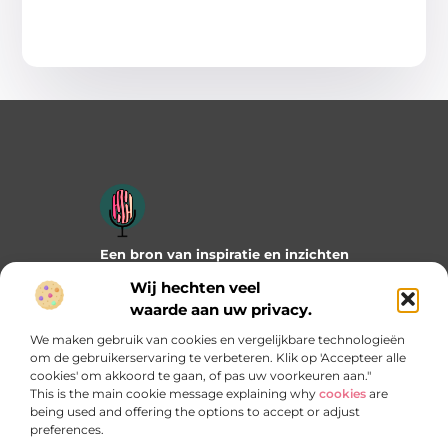
Een bron van inspiratie en inzichten
Duik in onze blogs en artikelen en ontdek frisse ideeën,
Wij hechten veel
praktische tips en verrassende invalshoeken die je verder
waarde aan uw privacy.
helpen. Laat je inspireren door wat mogelijk is!
We maken gebruik van cookies en vergelijkbare technologieën
Bericht categorie
om de gebruikerservaring te verbeteren. Klik op 'Accepteer alle
cookies' om akkoord te gaan, of pas uw voorkeuren aan."
This is the main cookie message explaining why
cookies
are
being used and offering the options to accept or adjust
preferences.
Onze informatie