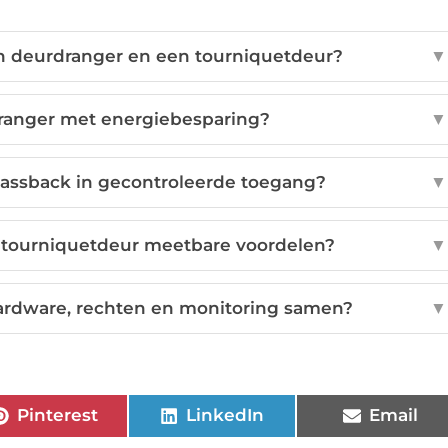
en deurdranger en een tourniquetdeur?
▼
ranger met energiebesparing?
▼
passback in gecontroleerde toegang?
▼
n tourniquetdeur meetbare voordelen?
▼
hardware, rechten en monitoring samen?
▼
Pinterest
LinkedIn
Email