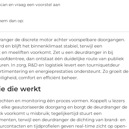
scan en vraag een voorstel aan
 hem dan op:
ranger de discrete motor achter voorspelbare doorgangen.
 en blijft het binnenklimaat stabiel, terwijl een
 en meeliften voorkomt. Zet u een deurdranger in bij
oofdentree, dan ontstaat één duidelijke route van publiek
en. In zorg, R&D en logistiek levert een tourniquetdeur
rtimentering en energieprestaties ondersteunt. Zo groeit de
ligheid, comfort en efficiënt beheer.
ie die werkt
echten en monitoring één proces vormen. Koppelt u lezers
ur elke geautoriseerde doorgang en borgt de deurdranger de
k voorkomt u misbruik; tegelijkertijd stuurt een
menten, terwijl een deurdranger de dichting van brand- en
contacten en tijdprofielen geven real-time zicht op open-