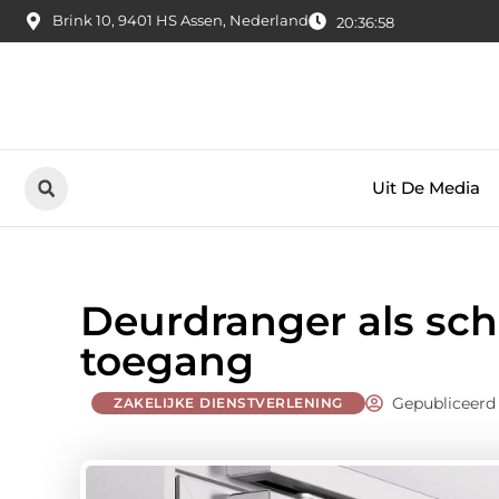
Brink 10, 9401 HS Assen, Nederland
20:37:00
Uit De Media
Deurdranger als sch
toegang
Gepubliceerd
ZAKELIJKE DIENSTVERLENING