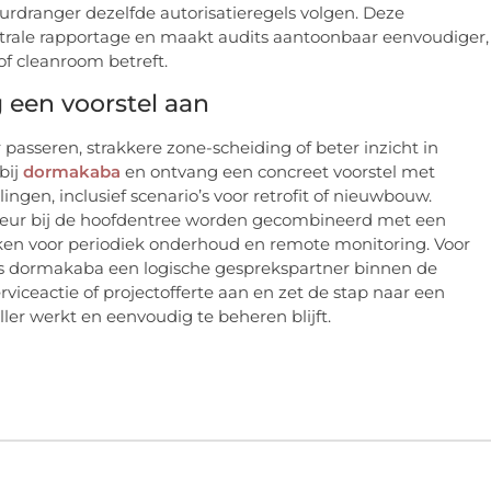
eurdranger dezelfde autorisatieregels volgen. Deze
trale rapportage en maakt audits aantoonbaar eenvoudiger,
of cleanroom betreft.
 een voorstel aan
 passeren, strakkere zone-scheiding of beter inzicht in
bij
dormakaba
en ontvang een concreet voorstel met
gen, inclusief scenario’s voor retrofit of nieuwbouw.
tdeur bij de hoofdentree worden gecombineerd met een
aken voor periodiek onderhoud en remote monitoring. Voor
is dormakaba een logische gesprekspartner binnen de
viceactie of projectofferte aan en zet de stap naar een
ller werkt en eenvoudig te beheren blijft.