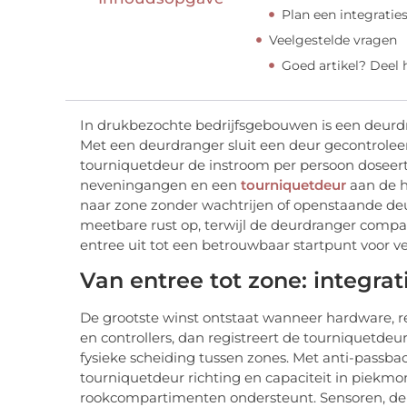
Plan een integratie
Veelgestelde vragen
Goed artikel? Deel
In drukbezochte bedrijfsgebouwen is een deurd
Met een deurdranger sluit een deur gecontroleerd
tourniquetdeur de instroom per persoon doseert
neveningangen en een
tourniquetdeur
aan de h
naar zone zonder wachtrijen of openstaande deur
meetbare rust op, terwijl de deurdranger compa
entree uit tot een betrouwbaar startpunt voor vei
Van entree tot zone: integrat
De grootste winst ontstaat wanneer hardware, r
en controllers, dan registreert de tourniquetde
fysieke scheiding tussen zones. Met anti-passbac
tourniquetdeur richting en capaciteit in piekmo
rookcompartimenten ondersteunt. Sensoren, deur