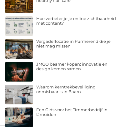
healthy hair care
Hoe verbeter je je online zichtbaarheid
met content?
Vergaderlocatie in Purmerend die je
niet mag missen
JMGO beamer kopen: innovatie en
design komen samen
Waarom kerntrekbeveiliging
onmisbaar is in Baarn
Een Gids voor het Timmerbedrijf in
IJmuiden