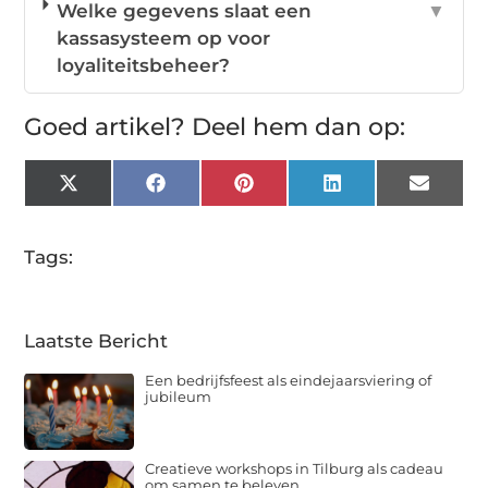
Welke gegevens slaat een
▼
kassasysteem op voor
loyaliteitsbeheer?
Goed artikel? Deel hem dan op:
X
Facebook
Pinterest
LinkedIn
Email
(Twitter)
Tags:
Laatste Bericht
Een bedrijfsfeest als eindejaarsviering of
jubileum
Creatieve workshops in Tilburg als cadeau
om samen te beleven