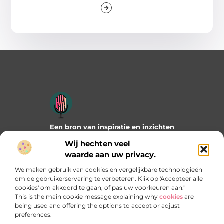
Een bron van inspiratie en inzichten
Duik in onze blogs en artikelen en ontdek frisse ideeën,
Wij hechten veel
praktische tips en verrassende invalshoeken die je verder
waarde aan uw privacy.
helpen. Laat je inspireren door wat mogelijk is!
We maken gebruik van cookies en vergelijkbare technologieën
Bericht categorie
om de gebruikerservaring te verbeteren. Klik op 'Accepteer alle
cookies' om akkoord te gaan, of pas uw voorkeuren aan."
This is the main cookie message explaining why
cookies
are
being used and offering the options to accept or adjust
preferences.
Onze informatie