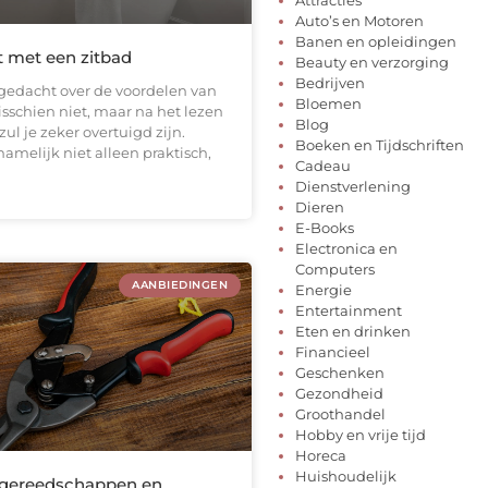
Auto’s en Motoren
Banen en opleidingen
t met een zitbad
Beauty en verzorging
Bedrijven
agedacht over de voordelen van
Bloemen
sschien niet, maar na het lezen
Blog
 zul je zeker overtuigd zijn.
Boeken en Tijdschriften
namelijk niet alleen praktisch,
Cadeau
Dienstverlening
Dieren
E-Books
Electronica en
Computers
AANBIEDINGEN
Energie
Entertainment
Eten en drinken
Financieel
Geschenken
Gezondheid
Groothandel
Hobby en vrije tijd
Horeca
Huishoudelijk
 gereedschappen en