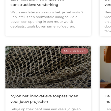
constructieve versterking
ver
Wat is een latei en waarom heb je het nodig?
Bei
Een latei is een horizontale draagbalk die
vle
boven een opening in een muur wordt
en t
geplaatst, zoals boven ramen of deuren.
doo
te 
AANBIEDINGEN
Nylon net: innovatieve toepassingen
De 
voor jouw projecten
ind
Als je op zoek bent naar een veelzijdige en
Een