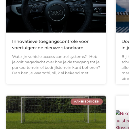
Innovatieve toegangscontrole voor
Doo
voertuigen: de nieuwe standaard
in 
Wat zijn vehicle access control systems? Heb
Bij
je ooit nagedacht over hoe je de toegang tot je
schu
parkeerterrein of bedrijfsterrein kunt beheren?
all
Dan ben je waarschijnlijk al bekend met
maa
bin
AANBIEDINGEN