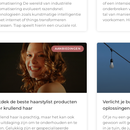
omatisering De wereld van industriële
of een intensi
omatisering evolueert razendsnel.
onderbreken v
hnologieën zoals kunstmatige intelligentie
tal van manier
het internet of things transformeren
voorkomen. H
essen. Tiap speelt hierin een cruciale rol.
AANBIEDINGEN
dek de beste haarstylist producten
Verlicht je 
r krullend haar
oplossingen
llend haar is prachtig, maar het kan ook
Of je nu een g
 uitdaging zijn om te onderhouden en te
gewoon wilt g
en. Gelukkig zijn er gespecialiseerde
in je tuin, de 