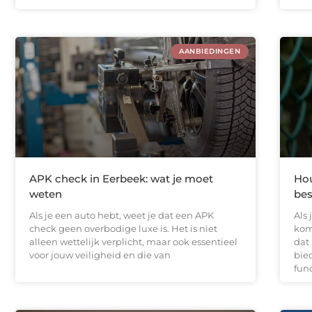
AANBIEDINGEN
APK check in Eerbeek: wat je moet
Ho
weten
bes
Als je een auto hebt, weet je dat een APK
Als 
check geen overbodige luxe is. Het is niet
komt
alleen wettelijk verplicht, maar ook essentieel
dat
voor jouw veiligheid en die van
bie
func