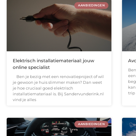
AANBIEDINGEN
Elektrisch installatiemateriaal: jouw
Avo
online specialist
Ben
een
Ben je bezig met een renovatieproject of wil
beg
je gewoon je huis slimmer maken? Dan weet
kan
je hoe cruciaal goed elektrisch
trip
installatiemateriaal is. Bij Sandervunderink.nl
vind je alles
AANBIEDINGEN