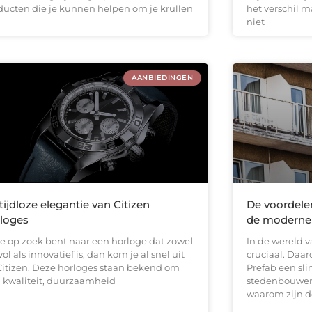
ducten die je kunnen helpen om je krullen
het verschil 
niet
AANBIEDINGEN
tijdloze elegantie van Citizen
De voordele
loges
de moderne
 je op zoek bent naar een horloge dat zowel
In de wereld v
lvol als innovatief is, dan kom je al snel uit
cruciaal. Daar
 Citizen. Deze horloges staan bekend om
Prefab een sl
 kwaliteit, duurzaamheid
stedenbouwers
waarom zijn d