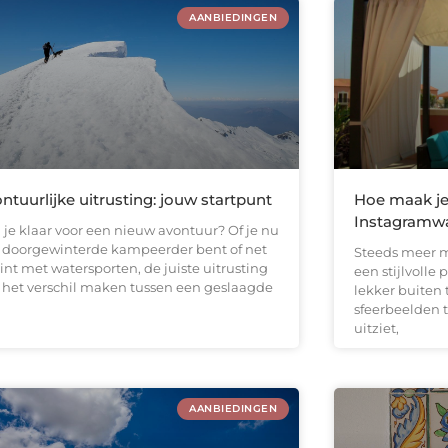
AANBIEDINGEN
ntuurlijke uitrusting: jouw startpunt
Hoe maak je 
Instagramwa
 je klaar voor een nieuw avontuur? Of je nu
 doorgewinterde kampeerder bent of net
Steeds meer m
int met watersporten, de juiste uitrusting
een stijlvolle
 het verschil maken tussen een geslaagde
lekker buiten 
sfeerbeelden t
uitziet,
AANBIEDINGEN