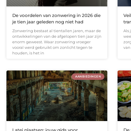
De voordelen van zonwering in 2026 die
Vei
je tien jaar geleden nog niet had
tra
Zonwering bestaat al tientallen jaren, maar de
Als 
ontwikkelingen van de afgelopen tien jaar zijn
weet
enorm geweest. Waar zonwering vroeger
zor
vooral werd gebruikt om zonlicht tegen te
van 
houden, is het in
AANBIEDINGEN
Latei plaatsen: jouw gids voor
De 