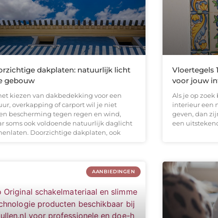
rzichtige dakplaten: natuurlijk licht
Vloertegels 
je gebouw
voor jouw in
 het kiezen van dakbedekking voor een
Als je op zoe
ur, overkapping of carport wil je niet
interieur een 
een bescherming tegen regen en wind,
geven, dan zij
r soms ook voldoende natuurlijk daglicht
een uitsteken
nenlaten. Doorzichtige dakplaten, ook
AANBIEDINGEN