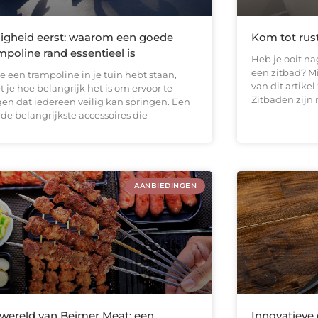
ligheid eerst: waarom een goede
Kom tot rus
mpoline rand essentieel is
Heb je ooit n
een zitbad? Mi
je een trampoline in je tuin hebt staan,
van dit artikel
 je hoe belangrijk het is om ervoor te
Zitbaden zijn 
gen dat iedereen veilig kan springen. Een
de belangrijkste accessoires die
AANBIEDINGEN
wereld van Beimer Meat: een
Innovatieve