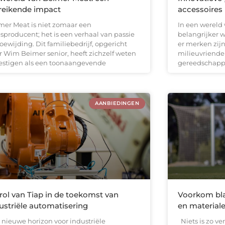
reikende impact
accessoires
mer Meat is niet zomaar een
In een wereld
esproducent; het is een verhaal van passie
belangrijker w
oewijding. Dit familiebedrijf, opgericht
er merken zijn
r Wim Beimer senior, heeft zichzelf weten
milieuvriende
vestigen als een toonaangevende
gereedschapp
AANBIEDINGEN
rol van Tiap in de toekomst van
Voorkom bl
ustriële automatisering
en material
 nieuwe horizon voor industriële
Niets is zo v