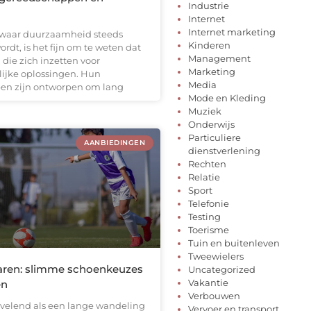
Industrie
Internet
Internet marketing
 waar duurzaamheid steeds
Kinderen
ordt, is het fijn om te weten dat
Management
 die zich inzetten voor
Marketing
lijke oplossingen. Hun
Media
en zijn ontworpen om lang
Mode en Kleding
Muziek
Onderwijs
Particuliere
AANBIEDINGEN
dienstverlening
Rechten
Relatie
Sport
Telefonie
Testing
Toerisme
Tuin en buitenleven
Tweewielers
aren: slimme schoenkeuzes
Uncategorized
Vakantie
en
Verbouwen
ervelend als een lange wandeling
Vervoer en transport