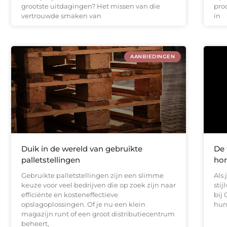
grootste uitdagingen? Het missen van die
pro
vertrouwde smaken van
in
AANBIEDINGEN
Duik in de wereld van gebruikte
De 
palletstellingen
hor
Gebruikte palletstellingen zijn een slimme
Als
keuze voor veel bedrijven die op zoek zijn naar
stij
efficiënte en kosteneffectieve
bij
opslagoplossingen. Of je nu een klein
hun
magazijn runt of een groot distributiecentrum
beheert,