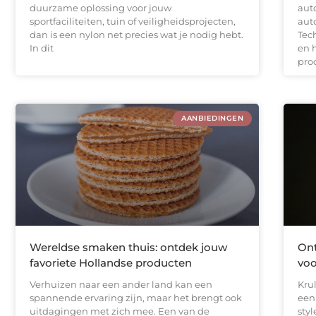
duurzame oplossing voor jouw
aut
sportfaciliteiten, tuin of veiligheidsprojecten,
aut
dan is een nylon net precies wat je nodig hebt.
Tec
In dit
en 
proc
AANBIEDINGEN
Wereldse smaken thuis: ontdek jouw
Ont
favoriete Hollandse producten
voo
Verhuizen naar een ander land kan een
Kru
spannende ervaring zijn, maar het brengt ook
een
uitdagingen met zich mee. Een van de
styl