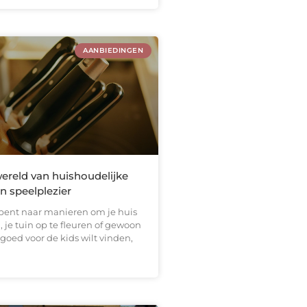
AANBIEDINGEN
ereld van huishoudelijke
 speelplezier
 bent naar manieren om je huis
, je tuin op te fleuren of gewoon
goed voor de kids wilt vinden,