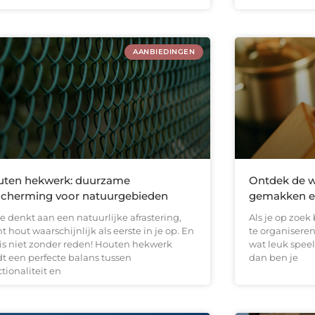
AANBIEDINGEN
uten hekwerk: duurzame
Ontdek de w
cherming voor natuurgebieden
gemakken en
je denkt aan een natuurlijke afrastering,
Als je op zoek
 hout waarschijnlijk als eerste in je op. En
te organiseren
 is niet zonder reden! Houten hekwerk
wat leuk speel
dt een perfecte balans tussen
dan ben je
tionaliteit en