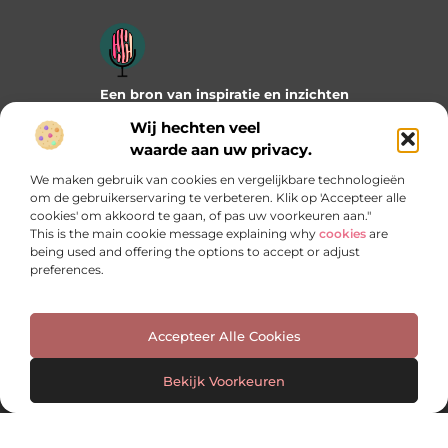
Een bron van inspiratie en inzichten
Duik in onze blogs en artikelen en ontdek frisse ideeën,
Wij hechten veel
praktische tips en verrassende invalshoeken die je verder
waarde aan uw privacy.
helpen. Laat je inspireren door wat mogelijk is!
We maken gebruik van cookies en vergelijkbare technologieën
Bericht categorie
om de gebruikerservaring te verbeteren. Klik op 'Accepteer alle
cookies' om akkoord te gaan, of pas uw voorkeuren aan."
This is the main cookie message explaining why
cookies
are
being used and offering the options to accept or adjust
preferences.
Onze informatie
Manieren om geld te verdienen met jouw website: welke past het best bij jou?
Accepteer Alle Cookies
Bekijk Voorkeuren
Website index
Cookiebeleid (EU)
@2025 www.msignstudio.nl. All Right Reserved.