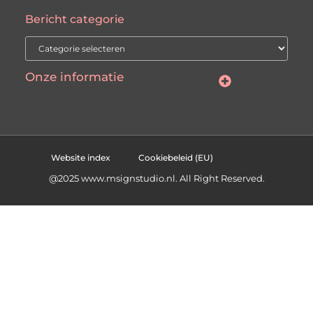
Bericht categorie
Onze informatie
Manieren om geld te verdienen met jouw website: welke past het best bij jou?
Website index
Cookiebeleid (EU)
@2025 www.msignstudio.nl. All Right Reserved.