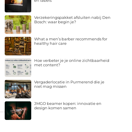
en fabels
Verzekeringspakket afsluiten nabij Den
Bosch: waar begin je?
What a men’s barber recommends for
healthy hair care
Hoe verbeter je je online zichtbaarheid
met content?
Vergaderlocatie in Purmerend die je
niet mag missen
JMGO beamer kopen: innovatie en
design komen samen