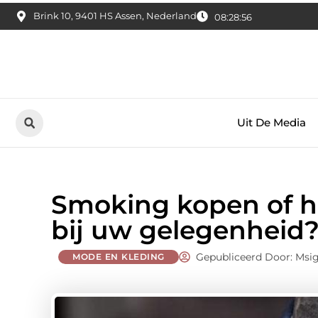
Brink 10, 9401 HS Assen, Nederland
08:28:57
Uit De Media
Smoking kopen of hu
bij uw gelegenheid
Gepubliceerd Door: Msi
MODE EN KLEDING