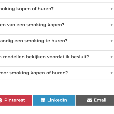
moking kopen of huren?
▼
elen van een smoking kopen?
▼
tandig een smoking te huren?
▼
en modellen bekijken voordat ik besluit?
▼
 voor smoking kopen of huren?
▼
Pinterest
LinkedIn
Email