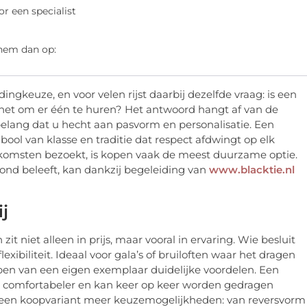
or een specialist
 hem dan op:
ngkeuze, en voor velen rijst daarbij dezelfde vraag: is een
t het om er één te huren? Het antwoord hangt af van de
belang dat u hecht aan pasvorm en personalisatie. Een
ool van klasse en traditie dat respect afdwingt op elk
komsten bezoekt, is kopen vaak de meest duurzame optie.
ond beleeft, kan dankzij begeleiding van
www.blacktie.nl
j
t niet alleen in prijs, maar vooral in ervaring. Wie besluit
xibiliteit. Ideaal voor gala’s of bruiloften waar het dragen
pen van een eigen exemplaar duidelijke voordelen. Een
t comfortabeler en kan keer op keer worden gedragen
bij een koopvariant meer keuzemogelijkheden: van reversvorm