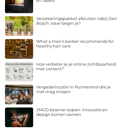
en fabels
Verzekeringspakket afsluiten nabij Den
Bosch: waar begin je?
What a men’s barber recommends for
healthy hair care
Hoe verbeter je je online zichtbaarheid
met content?
Vergaderlocatie in Purmerend die je
niet mag missen
JMGO beamer kopen: innovatie en
design komen samen