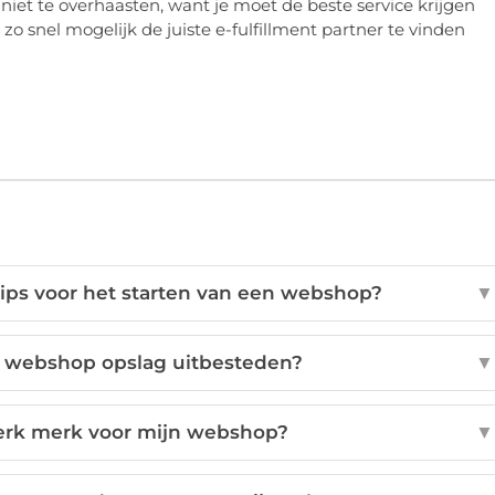
 niet te overhaasten, want
je
moet de beste service krijgen
m
zo snel mogelijk
de juiste e-
fulfillment
partner te vinden
e tips voor het starten van een webshop?
▼
 webshop opslag uitbesteden?
▼
erk merk voor mijn webshop?
▼