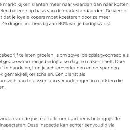
ge markt kijken klanten meer naar waarden dan naar kosten.
ikelen baseren op basis van de marktstandaarden. De vierde
t dat je loyale kopers moet koesteren door ze meer
. Ze dragen immers bij aan 80% van je bedrijfswinst.
bedrijf te laten groeien, is om zowel de opslagvoorraad als
eel gedoe waarmee je bedrijf elke dag te maken heeft. Door
 af te handelen, kun je achteroverleunen en ontspannen
ook gemakkelijker schalen. Een dienst als
ijf om zich aan te passen aan veranderingen in markten die
en.
nden van de juiste e-fulfilmentpartner is belangrijk. Je
n inspecteren. Deze inspectie kan echter eenvoudig via