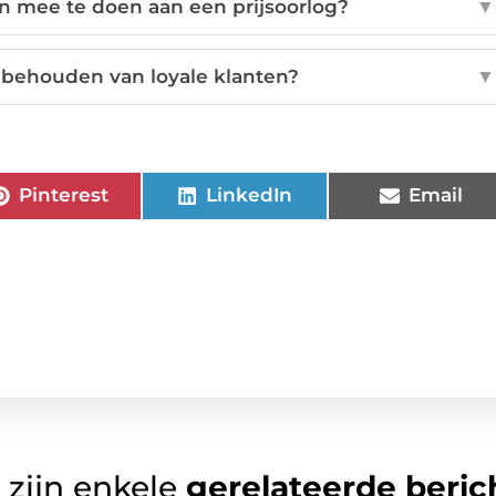
 mee te doen aan een prijsoorlog?
▼
t behouden van loyale klanten?
▼
Pinterest
LinkedIn
Email
 zijn enkele
gerelateerde beric