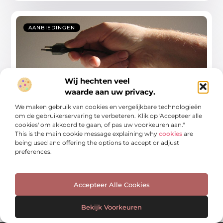
AANBIEDINGEN
Wij hechten veel
waarde aan uw privacy.
We maken gebruik van cookies en vergelijkbare technologieën
om de gebruikerservaring te verbeteren. Klik op 'Accepteer alle
Elektrisch installatiemateriaal: jouw
online specialist
cookies' om akkoord te gaan, of pas uw voorkeuren aan."
This is the main cookie message explaining why
cookies
are
Ben je bezig met een renovatieproject of wil je
being used and offering the options to accept or adjust
gewoon je huis slimmer
preferences.
...
Accepteer Alle Cookies
Bekijk Voorkeuren