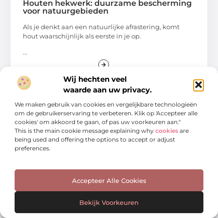
Houten hekwerk: duurzame bescherming
voor natuurgebieden
Als je denkt aan een natuurlijke afrastering, komt
hout waarschijnlijk als eerste in je op.
...
Wij hechten veel
waarde aan uw privacy.
We maken gebruik van cookies en vergelijkbare technologieën
om de gebruikerservaring te verbeteren. Klik op 'Accepteer alle
AANBIEDINGEN
cookies' om akkoord te gaan, of pas uw voorkeuren aan."
This is the main cookie message explaining why
cookies
are
being used and offering the options to accept or adjust
preferences.
Accepteer Alle Cookies
Ontdek de wereld van huishoudelijke
Bekijk Voorkeuren
gemakken en speelplezier