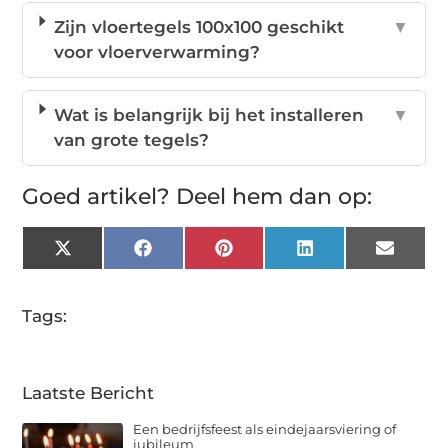
Zijn vloertegels 100x100 geschikt
▼
voor vloerverwarming?
Wat is belangrijk bij het installeren
▼
van grote tegels?
Goed artikel? Deel hem dan op:
X
Facebook
Pinterest
LinkedIn
Email
(Twitter)
Tags:
Laatste Bericht
Een bedrijfsfeest als eindejaarsviering of
jubileum