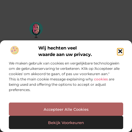
Een bron van inspiratie en inzichten
Wij hechten veel
Duik in onze blogs en artikelen en ontdek frisse ideeën,
waarde aan uw privacy.
praktische tips en verrassende invalshoeken die je verder
helpen. Laat je inspireren door wat mogelijk is!
We maken gebruik van cookies en vergelijkbare technologieën
om de gebruikerservaring te verbeteren. Klik op 'Accepteer alle
Bericht categorie
cookies' om akkoord te gaan, of pas uw voorkeuren aan."
This is the main cookie message explaining why
cookies
are
being used and offering the options to accept or adjust
preferences.
Onze informatie
Manieren om geld te verdienen met jouw website: welke past het best bij jou?
Accepteer Alle Cookies
Bekijk Voorkeuren
Website index
Cookiebeleid (EU)