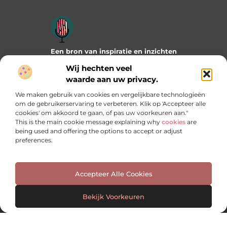
Een bron van inspiratie en inzichten
Duik in onze blogs en artikelen en ontdek frisse ideeën,
Wij hechten veel
praktische tips en verrassende invalshoeken die je verder
waarde aan uw privacy.
helpen. Laat je inspireren door wat mogelijk is!
We maken gebruik van cookies en vergelijkbare technologieën
Bericht categorie
om de gebruikerservaring te verbeteren. Klik op 'Accepteer alle
cookies' om akkoord te gaan, of pas uw voorkeuren aan."
This is the main cookie message explaining why
cookies
are
being used and offering the options to accept or adjust
preferences.
Onze informatie
Manieren om geld te verdienen met jouw website: welke past het best bij jou?
Accepteer Alle Cookies
Bekijk Voorkeuren
Website index
Cookiebeleid (EU)
@2025 www.msignstudio.nl. All Right Reserved.