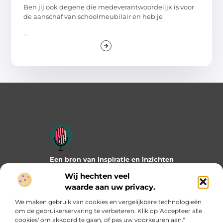
Ben jij ook degene die medeverantwoordelijk is voor
de aanschaf van schoolmeubilair en heb je
...
Een bron van inspiratie en inzichten
Duik in onze blogs en artikelen en ontdek frisse ideeën,
Wij hechten veel
praktische tips en verrassende invalshoeken die je verder
waarde aan uw privacy.
helpen. Laat je inspireren door wat mogelijk is!
We maken gebruik van cookies en vergelijkbare technologieën
Bericht categorie
om de gebruikerservaring te verbeteren. Klik op 'Accepteer alle
cookies' om akkoord te gaan, of pas uw voorkeuren aan."