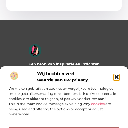
Een bron van inspiratie en inzichten
Duik in onze blogs en artikelen en ontdek frisse ideeën,
Wij hechten veel
praktische tips en verrassende invalshoeken die je verder
waarde aan uw privacy.
helpen. Laat je inspireren door wat mogelijk is!
We maken gebruik van cookies en vergelijkbare technologieën
Bericht categorie
om de gebruikerservaring te verbeteren. Klik op 'Accepteer alle
cookies' om akkoord te gaan, of pas uw voorkeuren aan."
This is the main cookie message explaining why
cookies
are
being used and offering the options to accept or adjust
preferences.
Onze informatie
Manieren om geld te verdienen met jouw website: welke past het best bij jou?