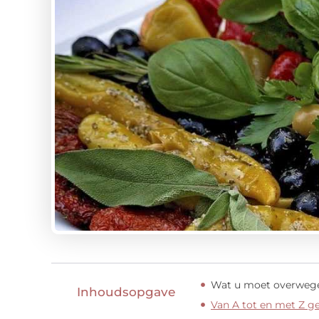
Wat u moet overwegen
Inhoudsopgave
Van A tot en met Z g