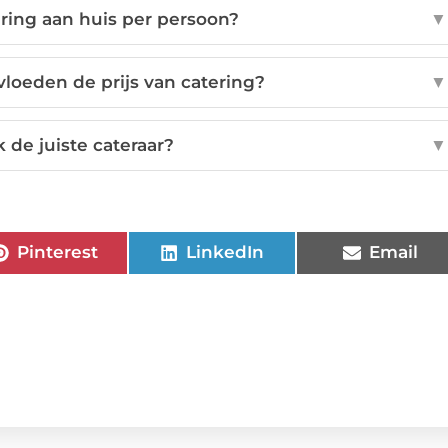
ring aan huis per persoon?
▼
loeden de prijs van catering?
▼
k de juiste cateraar?
▼
Pinterest
LinkedIn
Email