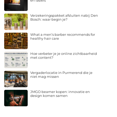
en fabels
Verzekeringspakket afsluiten nabij Den
Bosch: waar begin je?
What a men’s barber recommends for
healthy hair care
Hoe verbeter je je online zichtbaarheid
met content?
Vergaderlocatie in Purmerend die je
niet mag missen
JMGO beamer kopen: innovatie en
design komen samen