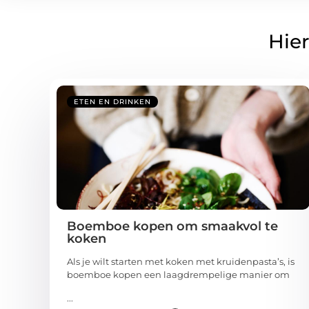
Hier
ETEN EN DRINKEN
Boemboe kopen om smaakvol te
koken
Als je wilt starten met koken met kruidenpasta’s, is
boemboe kopen een laagdrempelige manier om
...