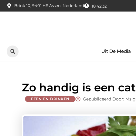
Brink 10, 9401 HS Assen, Nederland
18:42:33
Uit De Media
Zo handig is een cat
Gepubliceerd Door: Msig
ETEN EN DRINKEN