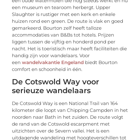
een oude watermolen die nog steeds werkt en nu
een museum en tearoom herbergt. Upper
Slaughter is rustiger met een kerk en enkele
huizen rond een green. De route is vlak en goed
gemarkeerd. Bourton zelf heeft talloze
accommodaties van B&Bs tot hotels. Prijzen
liggen tussen de vijftig en honderd pond per
nacht. Het is toeristisch maar heeft faciliteiten die
handig zijn voor wandelaars. Voor
een
wandelvakantie Engeland
biedt Bourton
comfort en schoonheid in één.
De Cotswold Way voor
serieuze wandelaars
De Cotswold Way is een National Trail van 164
kilometer die loopt van Chipping Campden in het
noorden naar Bath in het zuiden. De route volgt
de rand van de Cotswold escarpment met
uitzichten over de Severn vallei. Het is een
uitdagende wandeling met hoogteverschillen tot