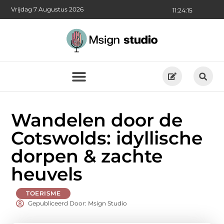
Vrijdag 7 Augustus 2026
11:24:16
Wandelen door de
Cotswolds: idyllische
dorpen & zachte
heuvels
TOERISME
Gepubliceerd Door: Msign Studio