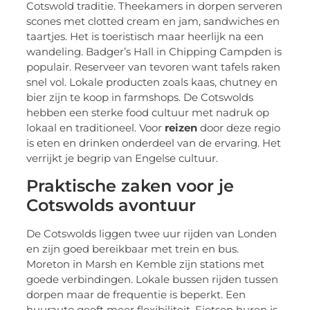
Cotswold traditie. Theekamers in dorpen serveren
scones met clotted cream en jam, sandwiches en
taartjes. Het is toeristisch maar heerlijk na een
wandeling. Badger’s Hall in Chipping Campden is
populair. Reserveer van tevoren want tafels raken
snel vol. Lokale producten zoals kaas, chutney en
bier zijn te koop in farmshops. De Cotswolds
hebben een sterke food cultuur met nadruk op
lokaal en traditioneel. Voor
reizen
door deze regio
is eten en drinken onderdeel van de ervaring. Het
verrijkt je begrip van Engelse cultuur.
Praktische zaken voor je
Cotswolds avontuur
De Cotswolds liggen twee uur rijden van Londen
en zijn goed bereikbaar met trein en bus.
Moreton in Marsh en Kemble zijn stations met
goede verbindingen. Lokale bussen rijden tussen
dorpen maar de frequentie is beperkt. Een
huurauto geeft meer flexibiliteit. Fietsen huren is