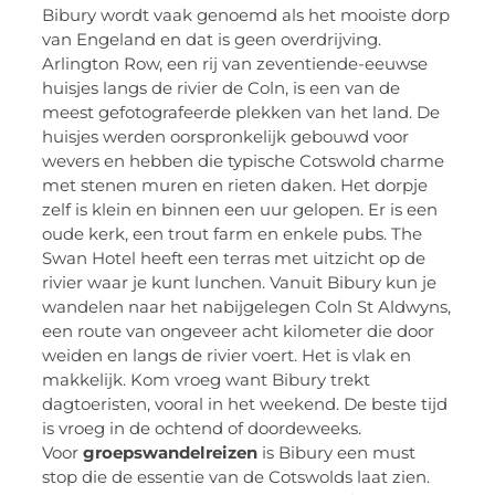
Bibury wordt vaak genoemd als het mooiste dorp
van Engeland en dat is geen overdrijving.
Arlington Row, een rij van zeventiende-eeuwse
huisjes langs de rivier de Coln, is een van de
meest gefotografeerde plekken van het land. De
huisjes werden oorspronkelijk gebouwd voor
wevers en hebben die typische Cotswold charme
met stenen muren en rieten daken. Het dorpje
zelf is klein en binnen een uur gelopen. Er is een
oude kerk, een trout farm en enkele pubs. The
Swan Hotel heeft een terras met uitzicht op de
rivier waar je kunt lunchen. Vanuit Bibury kun je
wandelen naar het nabijgelegen Coln St Aldwyns,
een route van ongeveer acht kilometer die door
weiden en langs de rivier voert. Het is vlak en
makkelijk. Kom vroeg want Bibury trekt
dagtoeristen, vooral in het weekend. De beste tijd
is vroeg in de ochtend of doordeweeks.
Voor
groepswandelreizen
is Bibury een must
stop die de essentie van de Cotswolds laat zien.