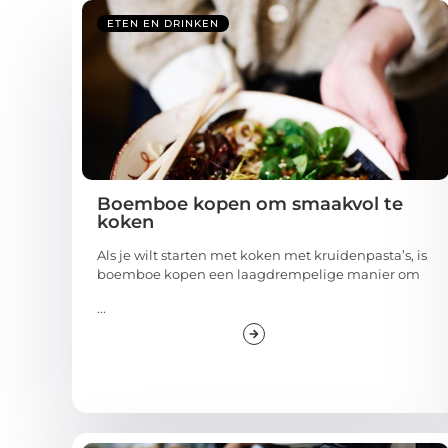
ETEN EN DRINKEN
Boemboe kopen om smaakvol te
koken
Als je wilt starten met koken met kruidenpasta’s, is
boemboe kopen een laagdrempelige manier om
...