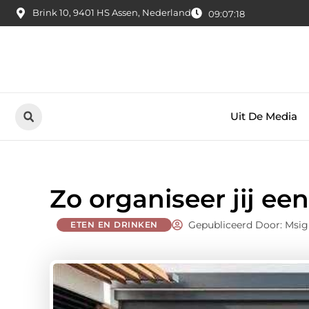
Brink 10, 9401 HS Assen, Nederland
09:07:19
Uit De Media
Zo organiseer jij ee
Gepubliceerd Door: Msig
ETEN EN DRINKEN