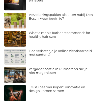
en fabels
Verzekeringspakket afsluiten nabij Den
Bosch: waar begin je?
What a men’s barber recommends for
healthy hair care
Hoe verbeter je je online zichtbaarheid
met content?
Vergaderlocatie in Purmerend die je
niet mag missen
JMGO beamer kopen: innovatie en
design komen samen