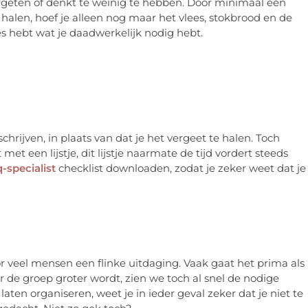
vergeten of denkt te weinig te hebben. Door minimaal een
te halen, hoef je alleen nog maar het vlees, stokbrood en de
les hebt wat je daadwerkelijk nodig hebt.
 schrijven, in plaats van dat je het vergeet te halen. Toch
met een lijstje, dit lijstje naarmate de tijd vordert steeds
-specialist
checklist downloaden, zodat je zeker weet dat je
or veel mensen een flinke uitdaging. Vaak gaat het prima als
de groep groter wordt, zien we toch al snel de nodige
ten organiseren, weet je in ieder geval zeker dat je niet te