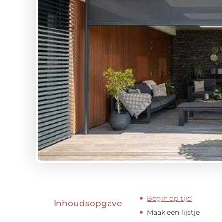
Begin op tijd
Inhoudsopgave
Maak een lijstje