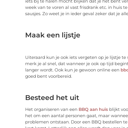
iets bij te halen mocht blijken dat je het bent 
week van te voren al vast frisdrank etc. in huis 
sausjes. Zo weet je in ieder geval zeker dat je al
Maak een lijstje
Uiteraard kun je ook iets vergeten op je lijstje te
merk je al snel, dat wanneer je ook op tijd begint 
langer wordt. Ook kun je gewoon online een
bbq
goed bent voorbereid.
Besteed het uit
Het organiseren van een
BBQ aan huis
blijkt vo
het om een aantal personen gaat, maar wanneer 
problemen ontstaan. Door een BBQ bestellen te la