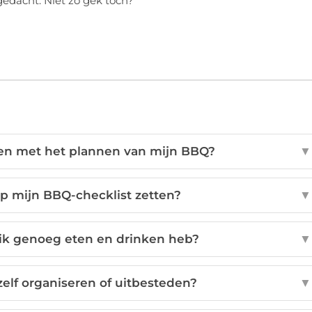
 gedacht. Niet zo gek toch?
en met het plannen van mijn BBQ?
▼
p mijn BBQ-checklist zetten?
▼
 ik genoeg eten en drinken heb?
▼
elf organiseren of uitbesteden?
▼