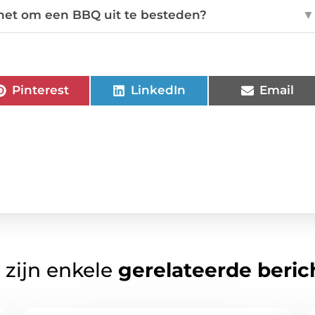
het om een BBQ uit te besteden?
▼
Pinterest
LinkedIn
Email
 zijn enkele
gerelateerde beric