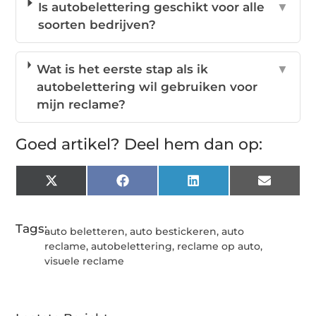
Is autobelettering geschikt voor alle
▼
soorten bedrijven?
Wat is het eerste stap als ik
▼
autobelettering wil gebruiken voor
mijn reclame?
Goed artikel? Deel hem dan op:
X
Facebook
LinkedIn
Email
(Twitter)
Tags:
auto beletteren
,
auto bestickeren
,
auto
reclame
,
autobelettering
,
reclame op auto
,
visuele reclame