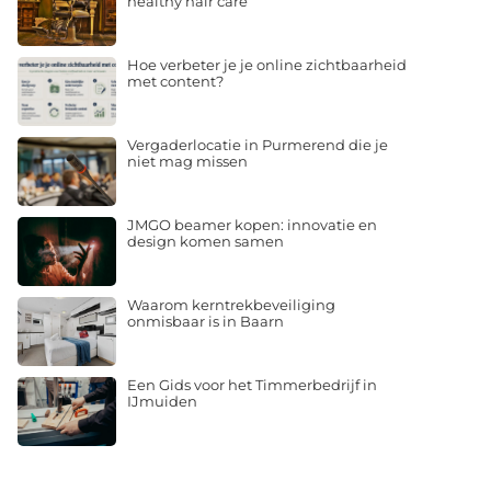
healthy hair care
Hoe verbeter je je online zichtbaarheid
met content?
Vergaderlocatie in Purmerend die je
niet mag missen
JMGO beamer kopen: innovatie en
design komen samen
Waarom kerntrekbeveiliging
onmisbaar is in Baarn
Een Gids voor het Timmerbedrijf in
IJmuiden