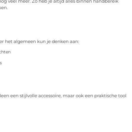
nog veel meer. Zo heb je altijd alles binnen handbereik
ken.
ver het algemeen kun je denken aan:
chten
s
leen een stijlvolle accessoire, maar ook een praktische tool