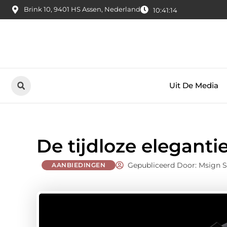
Brink 10, 9401 HS Assen, Nederland
10:41:15
Uit De Media
De tijdloze eleganti
Gepubliceerd Door: Msign S
AANBIEDINGEN