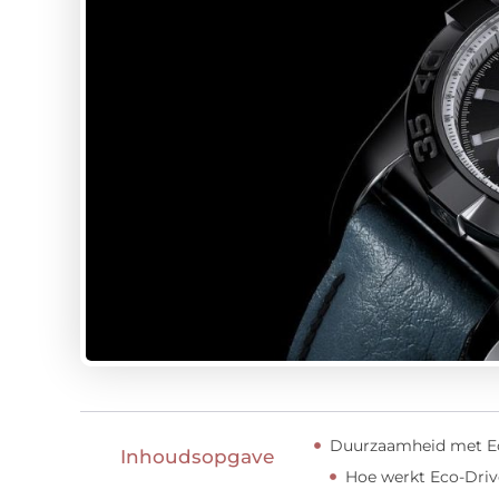
Duurzaamheid met Ec
Inhoudsopgave
Hoe werkt Eco-Driv