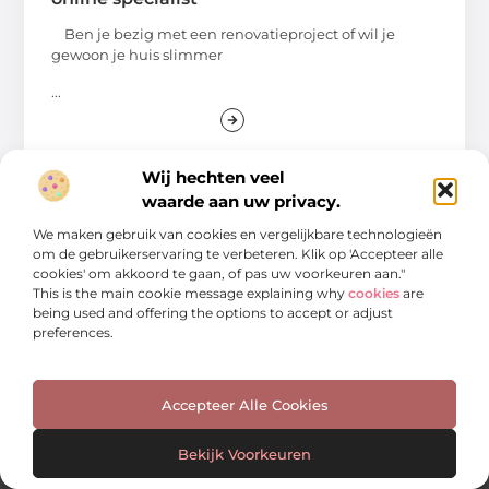
Ben je bezig met een renovatieproject of wil je
gewoon je huis slimmer
...
Wij hechten veel
waarde aan uw privacy.
We maken gebruik van cookies en vergelijkbare technologieën
om de gebruikerservaring te verbeteren. Klik op 'Accepteer alle
cookies' om akkoord te gaan, of pas uw voorkeuren aan."
This is the main cookie message explaining why
cookies
are
being used and offering the options to accept or adjust
preferences.
Een bron van inspiratie en inzichten
Duik in onze blogs en artikelen en ontdek frisse ideeën,
Accepteer Alle Cookies
praktische tips en verrassende invalshoeken die je verder
helpen. Laat je inspireren door wat mogelijk is!
Bekijk Voorkeuren
Bericht categorie