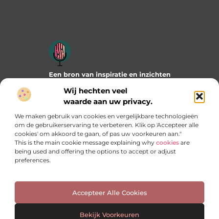
Een bron van inspiratie en inzichten
Duik in onze blogs en artikelen en ontdek frisse ideeën,
Wij hechten veel
praktische tips en verrassende invalshoeken die je verder
waarde aan uw privacy.
helpen. Laat je inspireren door wat mogelijk is!
We maken gebruik van cookies en vergelijkbare technologieën
Bericht categorie
om de gebruikerservaring te verbeteren. Klik op 'Accepteer alle
cookies' om akkoord te gaan, of pas uw voorkeuren aan."
This is the main cookie message explaining why
cookies
are
being used and offering the options to accept or adjust
preferences.
Onze informatie
Manieren om geld te verdienen met jouw website: welke past het best bij jou?
Accepteer Alle Cookies
Bekijk Voorkeuren