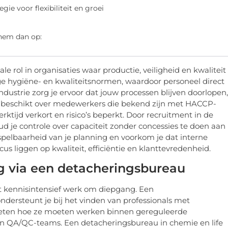
gie voor flexibiliteit en groei
 hem dan op:
le rol in organisaties waar productie, veiligheid en kwaliteit
nge hygiëne- en kwaliteitsnormen, waardoor personeel direct
ndustrie zorg je ervoor dat jouw processen blijven doorlopen,
l. Je beschikt over medewerkers die bekend zijn met HACCP-
ktijd verkort en risico’s beperkt. Door recruitment in de
ud je controle over capaciteit zonder concessies te doen aan
rspelbaarheid van je planning en voorkom je dat interne
us liggen op kwaliteit, efficiëntie en klanttevredenheid.
ng via een detacheringsbureau
aagt kennisintensief werk om diepgang. Een
ondersteunt je bij het vinden van professionals met
e weten hoe ze moeten werken binnen gereguleerde
en QA/QC-teams. Een detacheringsbureau in chemie en life