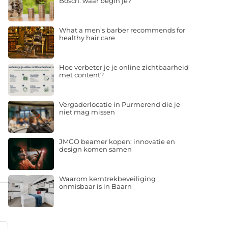
Bosch: waar begin je?
What a men’s barber recommends for
healthy hair care
Hoe verbeter je je online zichtbaarheid
met content?
Vergaderlocatie in Purmerend die je
niet mag missen
JMGO beamer kopen: innovatie en
design komen samen
Waarom kerntrekbeveiliging
onmisbaar is in Baarn