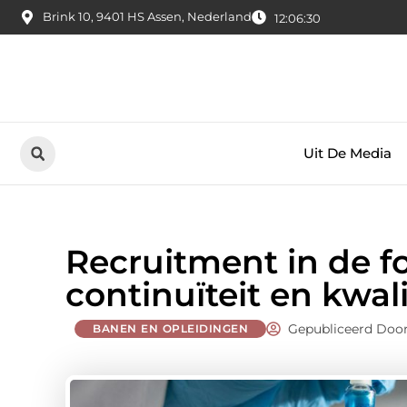
Brink 10, 9401 HS Assen, Nederland
12:06:32
Uit De Media
Recruitment in de f
continuïteit en kwali
Gepubliceerd Door
BANEN EN OPLEIDINGEN