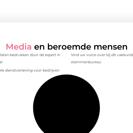
Media
en beroemde mensen
laten bedrukken door dé expert in
Vind uw voice-over bij dit vakkund
al
stemmenbureau
le dienstverlening voor bedrijven