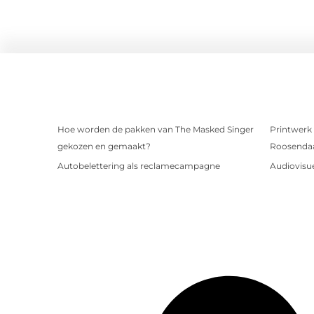
Hoe worden de pakken van The Masked Singer
Printwerk 
gekozen en gemaakt?
Roosenda
Autobelettering als reclamecampagne
Audiovisue