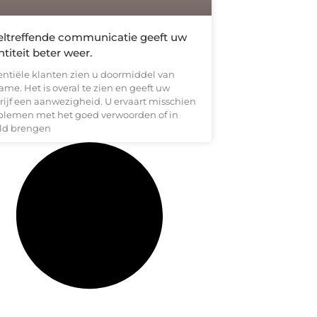
ltreffende communicatie geeft uw
ntiteit beter weer.
entiële klanten zien u doormiddel van
ame. Het is overal te zien en geeft uw
rijf een aanwezigheid. U ervaart misschien
blemen met het goed verwoorden of in
ld brengen