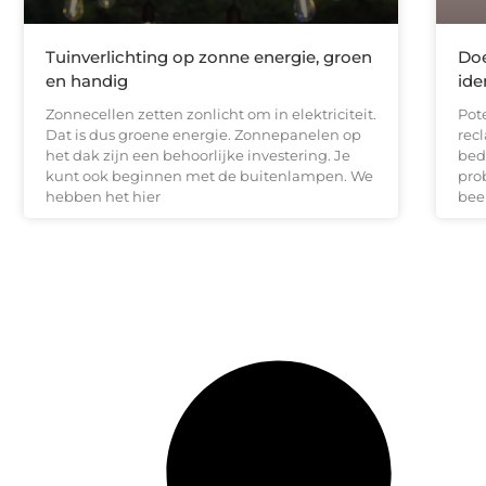
Tuinverlichting op zonne energie, groen
Doe
en handig
ide
Zonnecellen zetten zonlicht om in elektriciteit.
Pot
Dat is dus groene energie. Zonnepanelen op
recl
het dak zijn een behoorlijke investering. Je
bed
kunt ook beginnen met de buitenlampen. We
pro
hebben het hier
bee