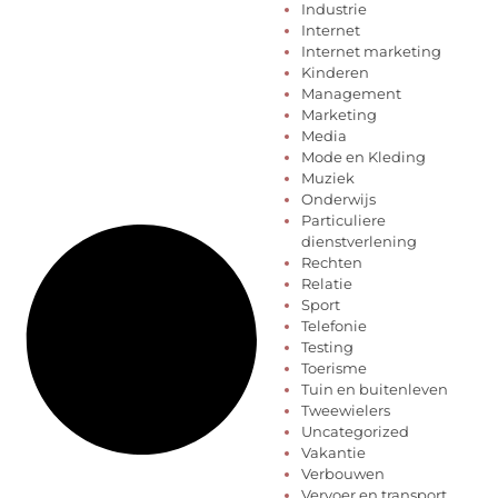
Industrie
Internet
Internet marketing
Kinderen
Management
Marketing
Media
Mode en Kleding
Muziek
Onderwijs
Particuliere
dienstverlening
Rechten
Relatie
Sport
Telefonie
Testing
Toerisme
Tuin en buitenleven
Tweewielers
Uncategorized
Vakantie
Verbouwen
Vervoer en transport