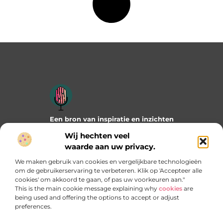
Een bron van inspiratie en inzichten
Duik in onze blogs en artikelen en ontdek frisse ideeën,
Wij hechten veel
praktische tips en verrassende invalshoeken die je verder
waarde aan uw privacy.
helpen. Laat je inspireren door wat mogelijk is!
We maken gebruik van cookies en vergelijkbare technologieën
Bericht categorie
om de gebruikerservaring te verbeteren. Klik op 'Accepteer alle
cookies' om akkoord te gaan, of pas uw voorkeuren aan."
This is the main cookie message explaining why
cookies
are
being used and offering the options to accept or adjust
preferences.
Onze informatie
Manieren om geld te verdienen met jouw website: welke past het best bij jou?