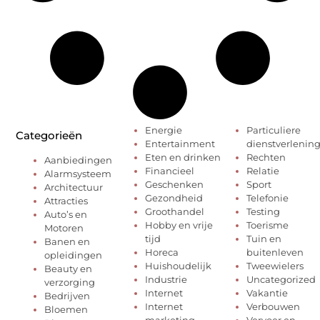
Energie
Particuliere
Categorieën
Entertainment
dienstverlenin
Eten en drinken
Rechten
Aanbiedingen
Financieel
Relatie
Alarmsysteem
Geschenken
Sport
Architectuur
Gezondheid
Telefonie
Attracties
Groothandel
Testing
Auto’s en
Hobby en vrije
Toerisme
Motoren
tijd
Tuin en
Banen en
Horeca
buitenleven
opleidingen
Huishoudelijk
Tweewielers
Beauty en
Industrie
Uncategorized
verzorging
Internet
Vakantie
Bedrijven
Internet
Verbouwen
Bloemen