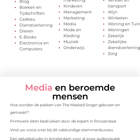
marketing
Vervoer en
Blog
Kinderen
transport
Boeken en
Management
Wijn
Tijdschriften
Marketing
Winkelen
Cadeau
Media
Woning en Tui
Dienstverlening
Mode en
Woningen
Dieren
Kleding
Zakelijk
E-Books
Muziek
Zakelijke
Electronica en
Onderwijs
dienstverlenin
Computers
Zorg
Media
en beroemde
mensen
Hoe worden de pakken van The Masked Singer gekozen en
gemaakt?
Printwerk laten bedrukken door dé expert in Roosendaal
Vind uw voice-over bij dit vakkundige stemmenbureau
Een geluidsstudio in Amsterdam voor al jouw audiovisuele