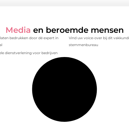
Media
en beroemde mensen
laten bedrukken door dé expert in
Vind uw voice-over bij dit vakkund
al
stemmenbureau
le dienstverlening voor bedrijven