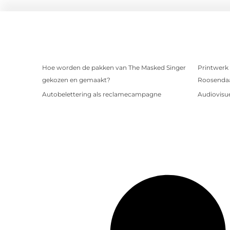
Hoe worden de pakken van The Masked Singer
Printwerk 
gekozen en gemaakt?
Roosenda
Autobelettering als reclamecampagne
Audiovisue