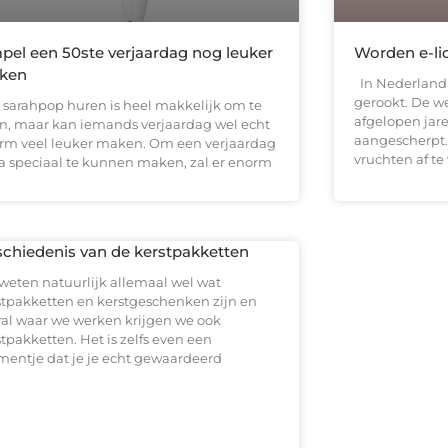
pel een 50ste verjaardag nog leuker
Worden e-li
ken
In Nederland 
gerookt. De w
 sarahpop huren is heel makkelijk om te
afgelopen jar
n, maar kan iemands verjaardag wel echt
aangescherpt.
rm veel leuker maken. Om een verjaardag
vruchten af t
ra speciaal te kunnen maken, zal er enorm
chiedenis van de kerstpakketten
weten natuurlijk allemaal wel wat
stpakketten en kerstgeschenken zijn en
ral waar we werken krijgen we ook
tpakketten. Het is zelfs even een
entje dat je je echt gewaardeerd