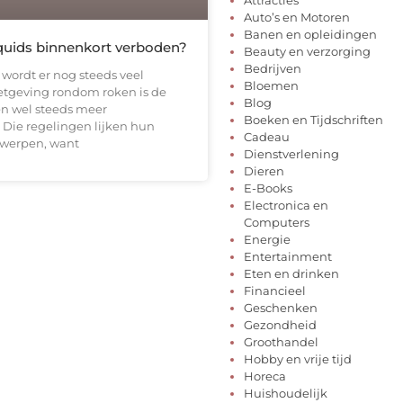
Auto’s en Motoren
Banen en opleidingen
quids binnenkort verboden?
Beauty en verzorging
Bedrijven
wordt er nog steeds veel
Bloemen
etgeving rondom roken is de
Blog
en wel steeds meer
Boeken en Tijdschriften
 Die regelingen lijken hun
Cadeau
e werpen, want
Dienstverlening
Dieren
E-Books
Electronica en
Computers
Energie
Entertainment
Eten en drinken
Financieel
Geschenken
Gezondheid
Groothandel
Hobby en vrije tijd
Horeca
Huishoudelijk