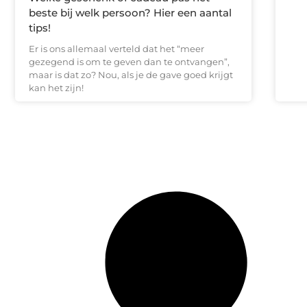
beste bij welk persoon? Hier een aantal
tips!
Er is ons allemaal verteld dat het “meer
gezegend is om te geven dan te ontvangen”,
maar is dat zo? Nou, als je de gave goed krijgt
kan het zijn!