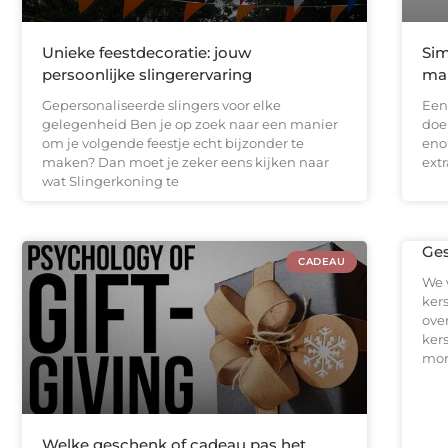
Unieke feestdecoratie: jouw
Sim
persoonlijke slingerervaring
ma
Gepersonaliseerde slingers voor elke
Een
gelegenheid Ben je op zoek naar een manier
doe
om je volgende feestje echt bijzonder te
eno
maken? Dan moet je zeker eens kijken naar
ext
wat Slingerkoning te
Ges
CADEAU
We 
ker
ove
kers
mom
Welke geschenk of cadeau pas het