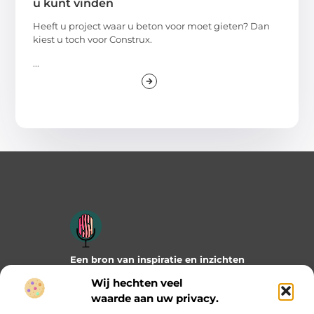
u kunt vinden
Heeft u project waar u beton voor moet gieten? Dan
kiest u toch voor Construx.
...
Een bron van inspiratie en inzichten
Duik in onze blogs en artikelen en ontdek frisse ideeën,
Wij hechten veel
praktische tips en verrassende invalshoeken die je verder
waarde aan uw privacy.
helpen. Laat je inspireren door wat mogelijk is!