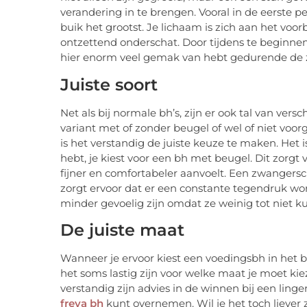
verandering in te brengen. Vooral in de eerste p
buik het grootst. Je lichaam is zich aan het vo
ontzettend onderschat. Door tijdens te beginne
hier enorm veel gemak van hebt gedurende de 
Juiste soort
Net als bij normale bh’s, zijn er ook tal van vers
variant met of zonder beugel of wel of niet voo
is het verstandig de juiste keuze te maken. Het
hebt, je kiest voor een bh met beugel. Dit zorgt
fijner en comfortabeler aanvoelt. Een zwangers
zorgt ervoor dat er een constante tegendruk wor
minder gevoelig zijn omdat ze weinig tot niet
De juiste maat
Wanneer je ervoor kiest een voedingsbh in het 
het soms lastig zijn voor welke maat je moet kiez
verstandig zijn advies in de winnen bij een linge
freya bh
kunt overnemen. Wil je het toch liever z