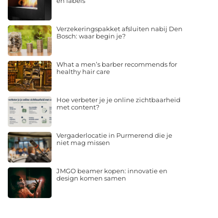
en fabels
Verzekeringspakket afsluiten nabij Den
Bosch: waar begin je?
What a men’s barber recommends for
healthy hair care
Hoe verbeter je je online zichtbaarheid
met content?
Vergaderlocatie in Purmerend die je
niet mag missen
JMGO beamer kopen: innovatie en
design komen samen