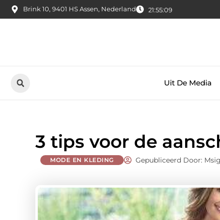
Brink 10, 9401 HS Assen, Nederland
21:55:10
Uit De Media
3 tips voor de aans
Gepubliceerd Door: Msi
MODE EN KLEDING