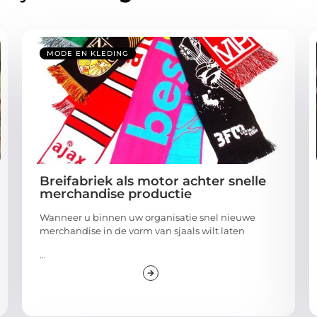
MODE EN KLEDING
Breifabriek als motor achter snelle
merchandise productie
Wanneer u binnen uw organisatie snel nieuwe
merchandise in de vorm van sjaals wilt laten
...